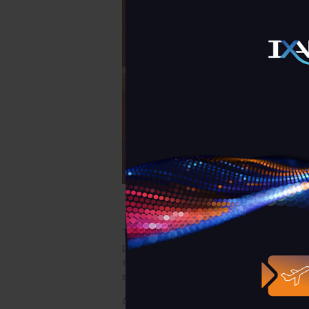
Trois millions d’hectolitres : une quanti
par
Bernard Fages,
président du Comité na
aujourd’hui les vignerons français. En 202
et des exploitations en difficulté.
Alors les organisations syndicales des
C