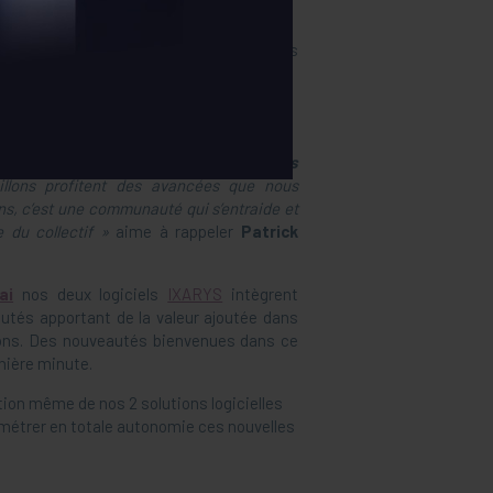
els ont dû changer en quelques heures les
es
au plus juste pour chaque adhérent.
tout en France, alors toutes les
caves
llons profitent des avancées que nous
ns, c’est une communauté qui s’entraide et
 du collectif »
aime à rappeler
Patrick
ai
nos deux logiciels
IXARYS
intègrent
tés apportant de la valeur ajoutée dans
ons. Des nouveautés bienvenues dans ce
nière minute.
ion même de nos 2 solutions logicielles
aramétrer en totale autonomie ces nouvelles