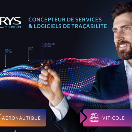
té folle. C’est la hauteur de la surproduction (ou de la sous-consomm
tional des interprofessions des vins, le montant de la surproduction e
2 le
vignoble de Bordeaux
produisait trop de vin avec, à la clé, des
ôtes de Provence
réagissent, ajustent les quotas et valident la 