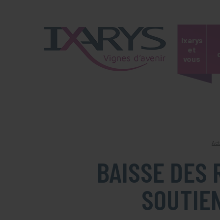
Panneau de gestion des cookies
Ixarys
et
vous
Act
BAISSE DES 
SOUTIE