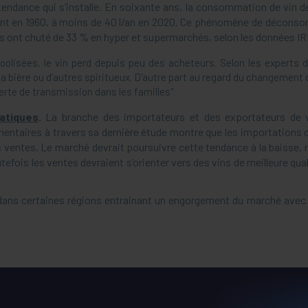
tendance qui s’installe. En soixante ans, la consommation de vin 
bitant en 1960, à moins de 40 l/an en 2020. Ce phénomène de décons
es ont chuté de 33 % en hyper et supermarchés, selon les données IR
olisées, le vin perd depuis peu des acheteurs. Selon les experts du
de la bière ou d'autres spiritueux. D'autre part au regard du changemen
"perte de transmission dans les familles".
atiques
.
La branche des importateurs et des exportateurs de v
entaires à travers sa dernière étude montre que les importations d
 ventes. Le marché devrait poursuivre cette tendance à la baisse, 
efois les ventes devraient s’orienter vers des vins de meilleure qu
ans certaines régions entrainant un engorgement du marché avec d