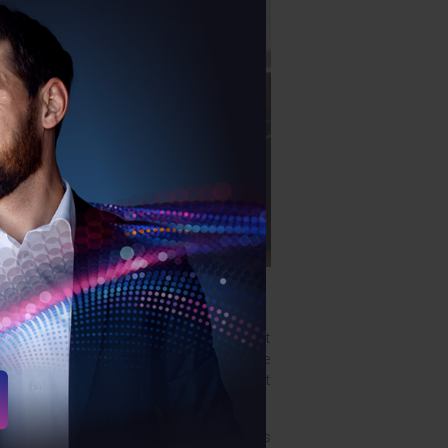
ation) de vin en France. Dévoilé récemment
st la cause directe de la crise qui frappe
 stocks qui débordent, des prix qui chutent
baisse des rendements alors même que les