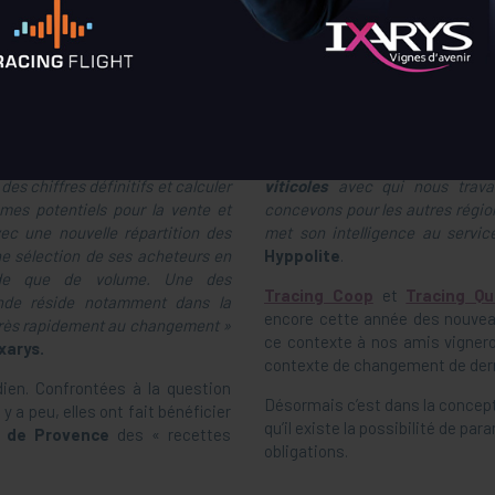
 et Châteaux viticoles, coopératives viticoles
équipés de logici
fin de pouvoir lancer les nouveaux
calculs de prévisionnel de récolt
e pouvoir faire en amont de la fin
« Nous sommes présents par
des chiffres définitifs et calculer
viticoles
avec qui nous travai
umes potentiels pour la vente et
concevons pour les autres régio
ec une nouvelle répartition des
met son intelligence au service
ne sélection de ses acheteurs en
Hyppolite
.
de que de volume.
Une des
Tracing Coop
et
Tracing Qu
nde réside notamment dans la
encore cette année des nouveau
très rapidement au changement »
ce contexte à nos amis vigner
xarys.
contexte de changement de der
dien. Confrontées à la question
Désormais c’est dans la concept
l y a peu, elles ont fait bénéficier
qu’il existe la possibilité de p
 de Provence
des « recettes
obligations.