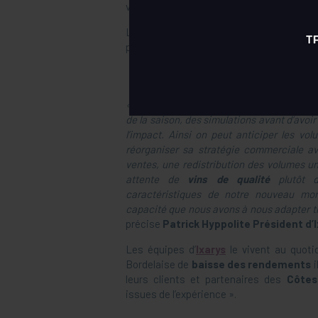
vendanges ont débuté.
Les
exploitations viticoles, Domaines
paramétrages de leur solution logicielle a
« Car ce qui est capital à ce stade c’est d
de la saison, des simulations avant d’avoir 
l’impact. Ainsi on peut anticiper les vol
réorganiser sa stratégie commerciale av
ventes, une redistribution des volumes u
attente de
vins de qualité
plutôt 
caractéristiques de notre nouveau mo
capacité que nous avons à nous adapter 
précise
Patrick Hyppolite Président d’I
Les équipes d’
Ixarys
le vivent au quoti
Bordelaise de
baisse des rendements
i
leurs clients et partenaires des
Côtes
issues de l’expérience ».