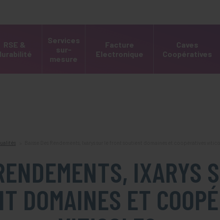
Services
RSE &
Facture
Caves
sur-
durabilité
Electronique
Coopératives
mesure
ualités
Baisse Des Rendements, Ixarys sur le front soutient domaines et coopératives vitico
RENDEMENTS, IXARYS 
NT DOMAINES ET COOPÉ