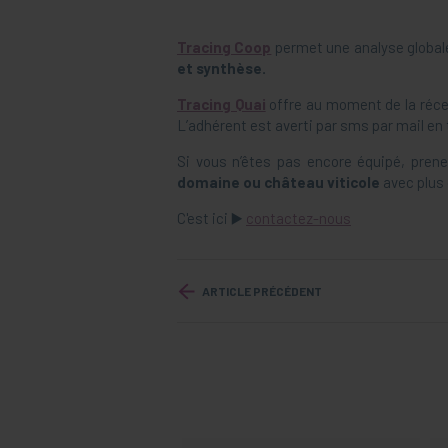
Tracing Coop
permet une analyse globale
et synthèse.
Tracing Quai
offre au moment de la récep
L’adhérent est averti par sms par mail en
Si vous n’êtes pas encore équipé, pren
domaine ou château viticole
avec plus 
C'est ici ▶️
contactez-nous
ARTICLE PRÉCÉDENT