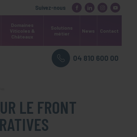
Suivez-nous
Domaines
Solutions
Viticoles &
News
Contact
métier
Châteaux
04 810 600 00
les.
SUR LE FRONT
RATIVES