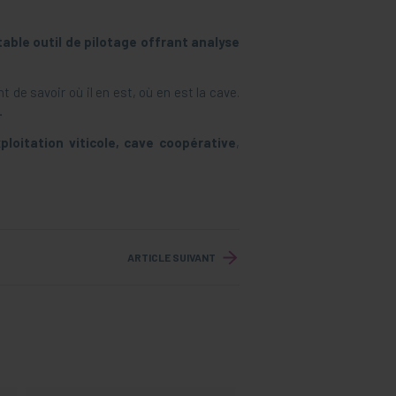
table outil de pilotage offrant analyse
de savoir où il en est, où en est la cave.
.
ploitation viticole, cave coopérative
,
ARTICLE SUIVANT