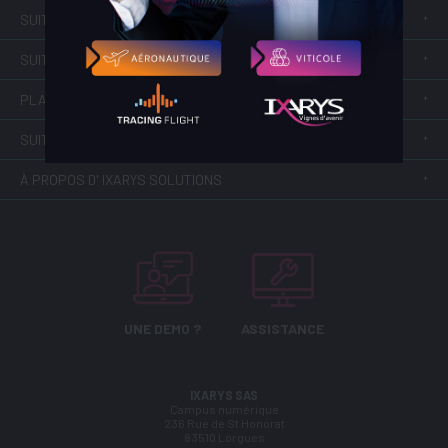
SUITE COOPÉRATIVES
SUITE COMMERCIALE
PLATEFORME DE DÉMATÉRIALISATION
SUITE VITI/ VINI
À PROPOS D' IXARYS SOLUTIONS
UNE DEMO ?
ASSISTANCE
IXARYS SAS
Campus numérique
236 Rue de St Honorat
83510
Lorgues