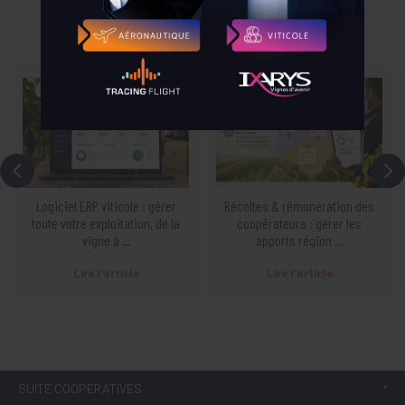
Logiciel ERP viticole : gérer
Récoltes & rémunération des
toute votre exploitation, de la
coopérateurs : gérer les
vigne à ...
apports région ...
Lire l'article
Lire l'article
SUITE COOPÉRATIVES