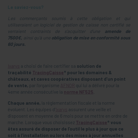
Le saviez-vous?
Les commerçants soumis à cette obligation et qui
utiliseraient un logiciel de gestion de caisse non certifié se
verraient contraints de s’acquitter d’une
amende de
7500€,
ainsi qu’à une
obligation de mise en conformité sous
60 jours.
Ixarys
a choisi de faire certifier sa
solution de
traçabilité
TracingCaisse
® pour les domaines &
châteaux, et caves coopératives disposant d’un point
de vente,
par l’organisme
AFNOR
qui lui a délivré pour la
4eme année consécutive la
norme NF525
.
Chaque année,
la réglementation fiscale et la norme
évoluent. Les équipes d’
Ixarys
assurent une veille et
disposent en moyenne de 6 mois pour se mettre en ordre de
marche. Lorsque vous choisissez
TracingCaisse
®
vous
êtes assuré de disposer de l’outil le plus à jour que ce
soit à l’installation ou lors des mises à jour annuelles