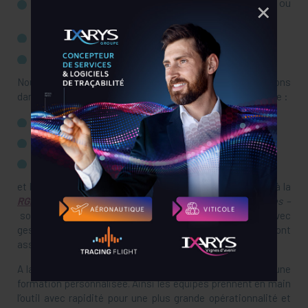
Gestion de vos articles : lecture avec douchette ou
codes barres
Codes caisses paramétrables
Gestion des grilles de favoris
Nous avons intégré des fonctionnalités ++ qui vous aiderons
dans votre stratégie de vente et performance commerciale :
Analyse statistique des ventes,
Gestion de stocks,
Programme de fidélisation de votre clientèle,
et bien sûr en toute sécurité puisque les impératifs liés à la
RGPD
- Règlement Général sur la Protection des Données –
sont intégrés dans la démarche et les accès sécurisés avec
gestion des différents profils de vos utilisateurs sont
assurés.
A la clé de la démo puis de l’acquisition nous dispensons une
formation personnalisée. Ainsi les équipes prennent en main
l’outil avec rapidité pour une plus grande opérationnalité et