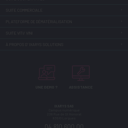
SUITE COMMERCIALE
PLATEFORME DE DÉMATÉRIALISATION
SUITE VITI/ VINI
À PROPOS D' IXARYS SOLUTIONS
UNE DEMO ?
ASSISTANCE
IXARYS SAS
Campus numérique
236 Rue de St Honorat
83510
Lorgues
04 810 600 00