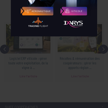
Logiciel ERP viticole : gérer
Récoltes & rémunération des
toute votre exploitation, de la
coopérateurs : gérer les
vigne à ...
apports région ...
Lire l'article
Lire l'article
SUITE COOPÉRATIVES