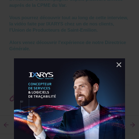
auprés de la CPME du Var.
Vous pourrez découvrir tout au long de cette interview,
la vidéo faite par IXARYS chez un de nos clients,
l'Union de Producteurs de Saint-Emilion.
Alors venez découvrir l'expérience de notre Directrice
Générale.
Interview de notre Directrice Générale Mme
Véronique Maurel-Hyppolite
Article publié par
IXARYS